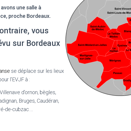
 avons une salle à
nce, proche Bordeaux.
ontraire, vous
révu sur Bordeaux
danse
se déplace sur les lieux
our l’EVJF à :
Villenave d’ornon, bègles,
adignan, Bruges, Caudéran,
dré-de-cubzac….