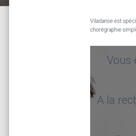
Flash-mob Danse EVJF à Bordeaux, pessac, talence, lugon, sai
Viladanse est spéc
chorégraphie simple
Flash-mob Danse EVJF à Bordeaux et la CUB
Vous 
A la rec