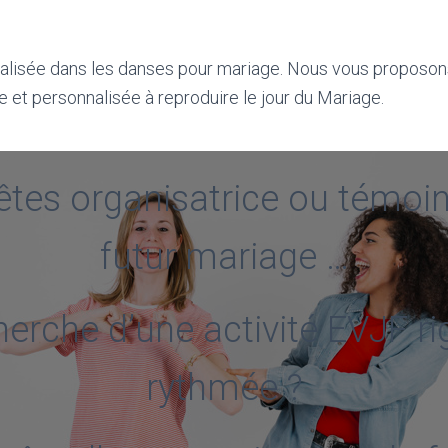
nt-andré de cubzac, libourne, bruges…
ialisée dans les danses pour mariage. Nous vous proposon
 et personnalisée à reproduire le jour du Mariage.
êtes organisatrice ou témoin
futur mariage …
herche d’une activité EVJF ri
rythmée ?