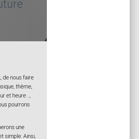
uture
t, de nous faire
usique, thème,
ur et heure…,
ous pourrons
nnerons une
 simple. Ainsi,