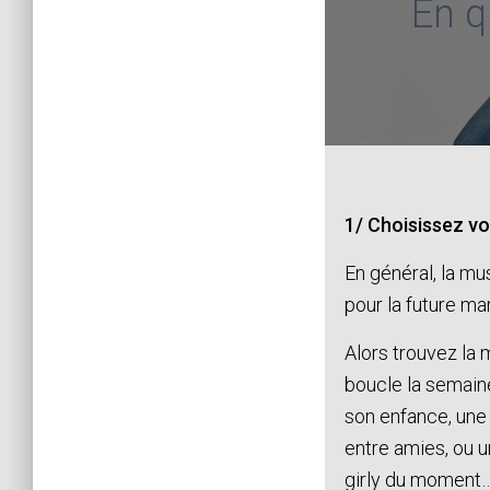
En q
1/ Choisissez v
En général, la mu
pour la future ma
Alors trouvez la 
boucle la semain
son enfance, une
entre amies, ou 
girly du moment