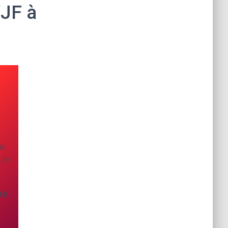
VJF à
us
 le
sé.