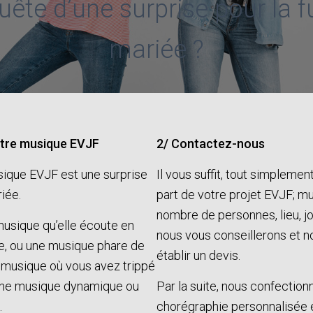
uête d’une surprise pour la f
mariée ?
otre musique EVJF
2/ Contactez-nous
sique EVJF est une surprise
Il vous suffit, tout simplemen
riée.
part de votre projet EVJF; m
nombre de personnes, lieu, jo
musique qu’elle écoute en
nous vous conseillerons et n
e, ou une musique phare de
établir
un devis
.
 musique où vous avez trippé
une musique dynamique ou
Par la suite, nous confectio
…
chorégraphie personnalisée et