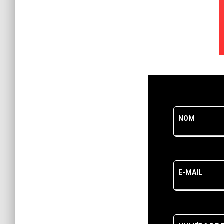
Leave
NOM
this
field
blank
E-MAIL