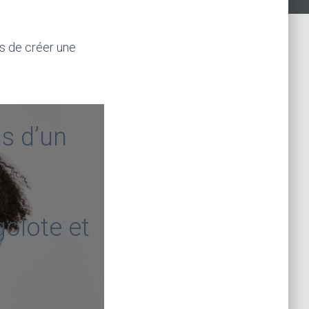
s de créer une
s d’un
golote et