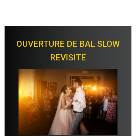
bruges, bouliac, caint-andré de
cubzac, libourne, pessac, gradignan…
OUVERTURE DE BAL SLOW
REVISITE