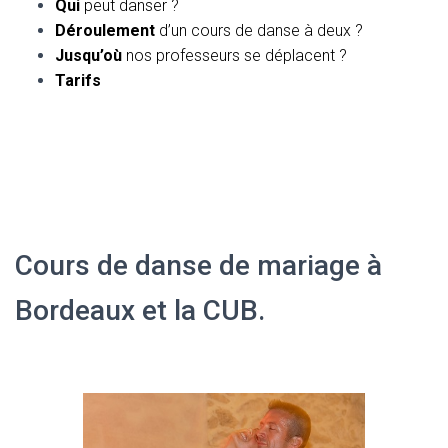
Qui
peut danser ?
Déroulement
d’un cours de danse à deux ?
Jusqu’où
nos professeurs se déplacent ?
Tarifs
Cours de danse à domicile et ouverture
bal mariage talence, bègles, bruges,
libourne
Cours de danse de mariage à
Bordeaux et la CUB.
, Pessac,
Talence, Mérignac, Bruges