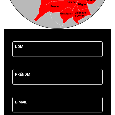
Leave
NOM
this
field
blank
PRÉNOM
E-MAIL