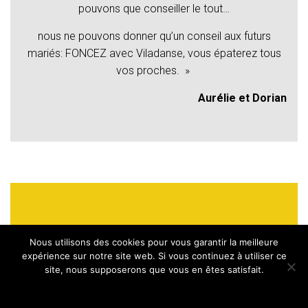
pouvons que conseiller le tout…
nous ne pouvons donner qu’un conseil aux futurs
mariés: FONCEZ avec Viladanse, vous épaterez tous
vos proches. »
Aurélie et Dorian
ACTUALITES
Nous utilisons des cookies pour vous garantir la meilleure
expérience sur notre site web. Si vous continuez à utiliser ce
site, nous supposerons que vous en êtes satisfait.
Ok
Ouverture de bal